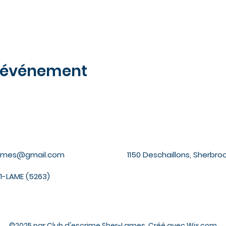
t événement
lames@gmail.com
1150 Deschaillons, Sherbroo
1-LAME (5263)
©2025 par Club d'escrime Sher-Lames. Créé avec Wix.com