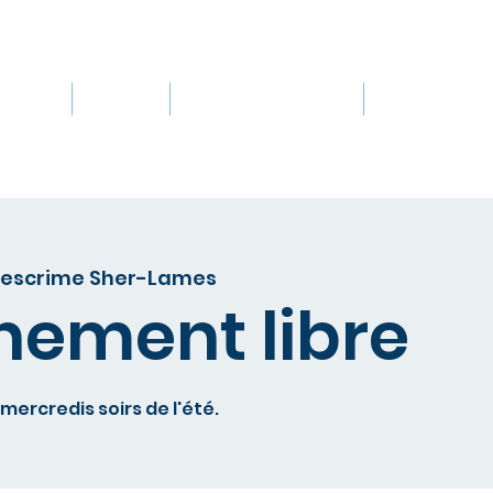
e club
Cours
Leçons privées
Événemen
'escrime Sher-Lames
nement libre
 mercredis soirs de l'été.