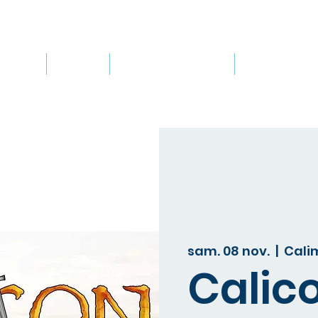
e club
Cours
Leçons privées
Événemen
sam. 08 nov.
  |  
Cali
Calic