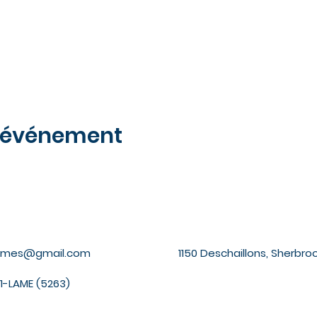
t événement
lames@gmail.com
1150 Deschaillons, Sherbroo
1-LAME (5263)